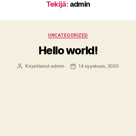
Tekijä:
admin
Kategoriat
UNCATEGORIZED
Hello world!
Kirjoittanut
admin
14 syyskuun, 2020
Kirjoittaja
Julkaisupäivämäärä
artikkeliin
1 kommentti
Hello
Welcome to WordPress. This is your first post.
world!
Edit or delete it, then start writing!