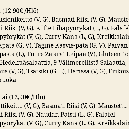
i (12,90€ /Hlö)
sienikeitto (V, G), Basmati Riisi (V, G), Mauste
 Riisi (V, G), Köfte Lihapyörykät (L, G), Falafe
pyörykät (V, G), Curry Kana (L, G), Kreikkala
pata (G, V), Tagine Kasvis-pata (G, V), Päivän
pasta (L), Tuore Za’arat Leipää (V), Gluteenit
 Hedelmäsalaattia, 9 Välimerellistä Salaattia,
 (V, G), Tsatsiki (G, L), Harissa (V, G), Erikoi
iruoka
tai (12,90€ /Hlö)
ikeitto (V, G), Basmati Riisi (V, G), Maustettu
 Riisi (V, G), Naudan Paisti (L, G), Falafel
pyörykät (V, G), Curry Kana (L, G), Kreikkala