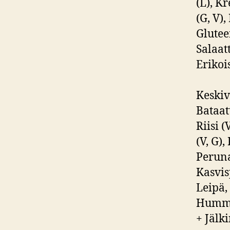
(L), K
(G, V)
Glutee
Salaatt
Erikoi
Keskiv
Bataatt
Riisi (
(V, G)
Peruna
Kasvis
Leipä,
Hummus
+ Jälk