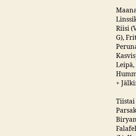
Maanan
Linssik
Riisi (
G), Fr
Peruna
Kasvis
Leipä,
Hummus
+ Jälk
Tiistai
Parsaka
Biryani
Falafe