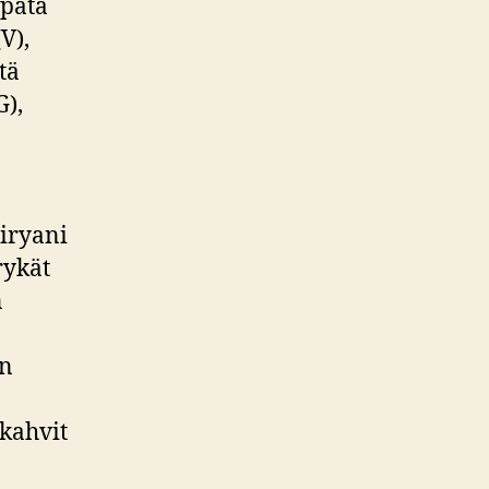
-pata
V),
tä
G),
Biryani
rykät
n
on
skahvit