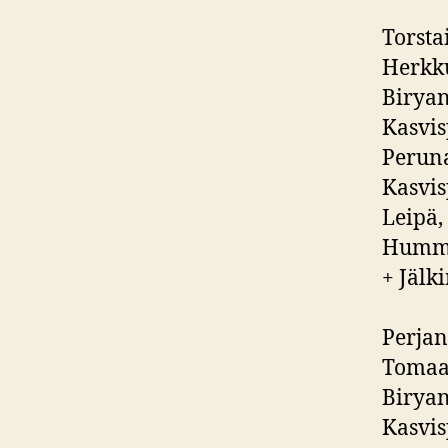
Torsta
Herkku
Biryani
Kasvis
Peruna
Kasvis
Leipä,
Hummus
+ Jälk
Perjan
Tomaatt
Biryani
Kasvis