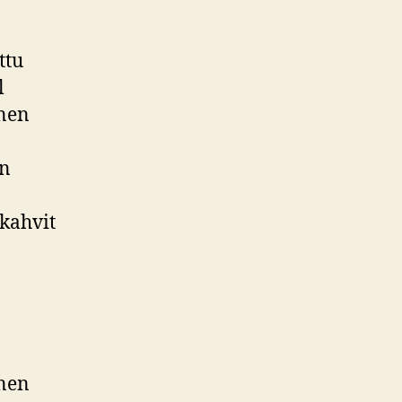
ttu
l
inen
on
skahvit
inen