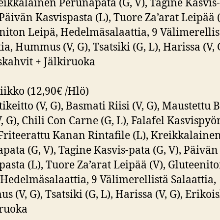
reikkalainen Perunapata (G, V), Tagine Kasvis
, Päivän Kasvispasta (L), Tuore Za’arat Leipää (
niton Leipä, Hedelmäsalaattia, 9 Välimerellis
ia, Hummus (V, G), Tsatsiki (G, L), Harissa (V, 
skahvit + Jälkiruoka
iikko (12,90€ /Hlö)
ikeitto (V, G), Basmati Riisi (V, G), Maustettu 
V, G), Chili Con Carne (G, L), Falafel Kasvispyö
, Friteerattu Kanan Rintafile (L), Kreikkalaine
pata (G, V), Tagine Kasvis-pata (G, V), Päivän
pasta (L), Tuore Za’arat Leipää (V), Gluteenit
 Hedelmäsalaattia, 9 Välimerellistä Salaattia,
 (V, G), Tsatsiki (G, L), Harissa (V, G), Erikoi
iruoka