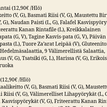
tai (12,90€ /Hlö)
eitto (V, G), Basmati Riisi (V, G), Maustettu Bi
V, G), Naudan Paisti (L, G), Falafel Kasvispyöry
iteerattu Kanan Rintafile (L), Kreikkalainen
pata (G, V), Tagine Kasvis-pata (G, V), Päivän
pasta (L), Tuore Za’arat Leipää (V), Gluteenit
 Hedelmäsalaattia, 9 Välimerellistä Salaattia,
 (V, G), Tsatsiki (G, L), Harissa (V, G), Erikoi
iruoka
 (12,90€ /Hlö)
alikeitto (V, G), Basmati Riisi (V, G), Maustett
 Riisi (V, G), Välimerelliset Lihapyörykät (L, G
l Kasvispyörykät (V, G), Friteerattu Kanan Rin