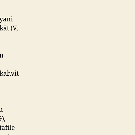
ryani
kät (V,
on
skahvit
u
),
tafile