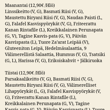
Maanantai (12,90€ /Hlö)
Linssikeitto (V, G), Basmati Riisi (V, G),
Maustettu Biryani Riisi (V, G), Naudan Paisti (L,
G), Falafel Kasvispyörykät (V, G), Friteerattu
Kanan Rintafile (L), Kreikkalainen Perunapata
(G, V), Tagine Kasvis-pata (G, V), Päivän
Kasvispasta (L), Tuore Za’arat Leipää (V),
Gluteeniton Leipä, Hedelmäsalaattia, 9
Välimerellistä Salaattia, Hummus (V, G), Tsatsiki
(G, L), Harissa (V, G), Erikoiskahvit + Jälkiruoka
Tiistai (12,90€ /Hlö)
Parsakaalikeitto (V, G), Basmati Riisi (V, G),
Maustettu Biryani Riisi (V, G), Välimerelliset
Lihapyörykät (L, G), Falafel Kasvispyörykät (V,
G), Friteerattu Kanan Rintafile (L),
Kreikkalainen Perunapata (G, V), Tagine
Kasvis-pata (G, V), Päivän Kasvispasta (L), Tuore