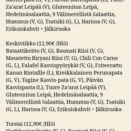
Za’arat Leipää (V), Gluteeniton Leipä,
Hedelmäsalaattia, 9 Välimerellistä Salaattia,
Hummus (V, G), Tsatsiki (G, L), Harissa (V, G),
Erikoiskahvit + Jälkiruoka
Keskiviikko (12,90€ /Hlö)
Bataattikeitto (V, G), Basmati Riisi (V, G),
Maustettu Biryani Riisi (V, G), Chili Con Carne
(G, L), Falafel Kasvispyörykät (V, G), Friteerattu
Kanan Rintafile (L), Kreikkalainen Perunapata
(G, V), Tagine Kasvis-pata (G, V), Päivän
Kasvispasta (L), Tuore Za’arat Leipää (V),
Gluteeniton Leipä, Hedelmäsalaattia, 9
Välimerellistä Salaattia, Hummus (V, G), Tsatsiki
(G, L), Harissa (V, G), Erikoiskahvit + Jälkiruoka
Torstai (12,90€ /Hlö)