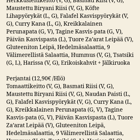
Herkkusienikeitto (V, G), Basmati Riisi (V, G),
Maustettu Biryani Riisi (V, G), Köfte
Lihapyörykät (L, G), Falafel Kasvispyörykät (V,
G), Curry Kana (L, G), Kreikkalainen
Perunapata (G, V), Tagine Kasvis-pata (G, V),
Päivän Kasvispasta (L), Tuore Za’arat Leipää (V),
Gluteeniton Leipä, Hedelmäsalaattia, 9
Välimerellistä Salaattia, Hummus (V, G), Tsatsiki
(G, L), Harissa (V, G), Erikoiskahvit + Jälkiruoka
Perjantai (12,90€ /Hlö)
Tomaattikeitto (V, G), Basmati Riisi (V, G),
Maustettu Biryani Riisi (V, G), Naudan Paisti (L,
G), Falafel Kasvispyörykät (V, G), Curry Kana (L,
G), Kreikkalainen Perunapata (G, V), Tagine
Kasvis-pata (G, V), Päivän Kasvispasta (L), Tuore
Za’arat Leipää (V), Gluteeniton Leipä,
Hedelmäsalaattia, 9 Välimerellistä Salaattia,